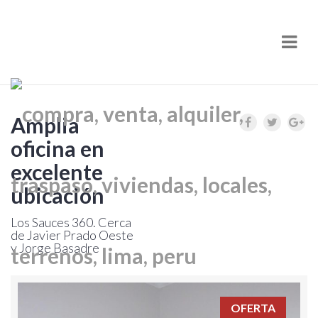
Nav
Amplia
oficina en
excelente
ubicación
Los Sauces 360. Cerca
de Javier Prado Oeste
y Jorge Basadre
OFERTA