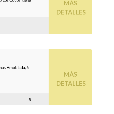
b Los Cocos, tiene
MÁS
DETALLES
 mar. Amoblada, 6
MÁS
DETALLES
5