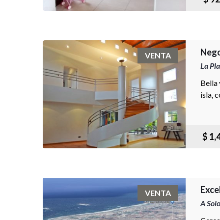
Nego
VENTA
La Pla
Bella
isla, 
$ 1,
Exce
VENTA
A Sol