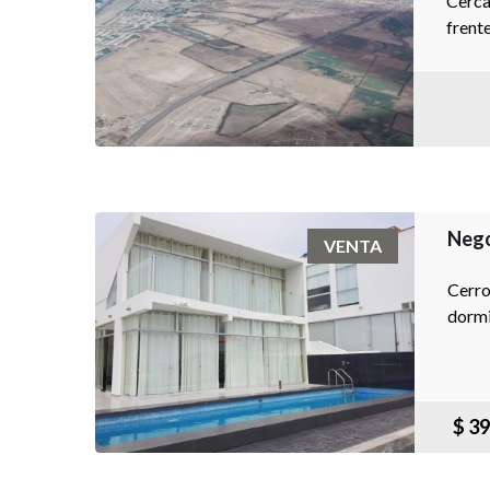
Cerca
frent
Nego
VENTA
Cerro
dormit
$ 39