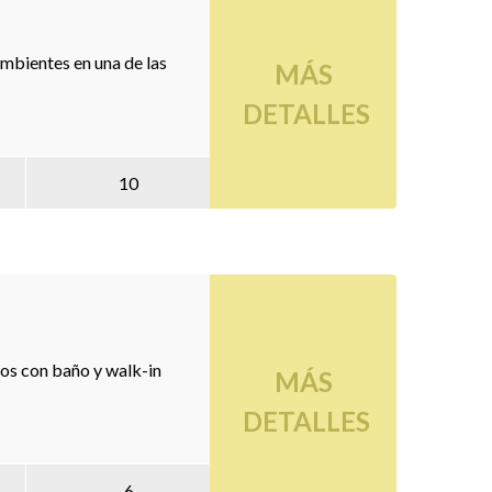
mbientes en una de las
MÁS
DETALLES
10
ios con baño y walk-in
MÁS
DETALLES
6