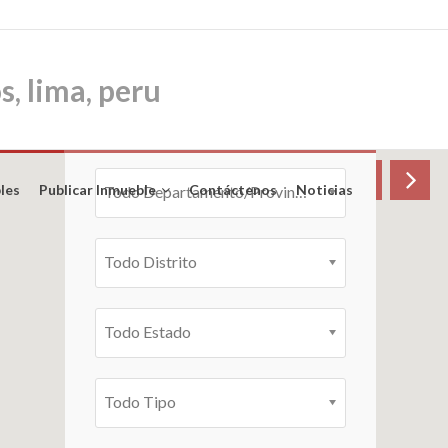
BUSCAR INMUEBLE
Mi Ubicación
les
Publicar Inmueble
Contáctenos
Noticias
Todo Departamento/Provincia
Todo Distrito
Todo Estado
Todo Tipo