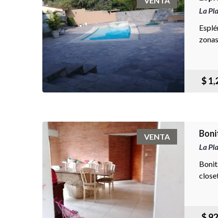
VENTA
La Pl
Esplé
zonas
$ 1,
Boni
VENTA
La Pl
Bonit
closet
$ 92