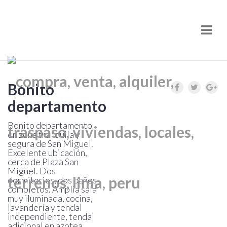
Nav
Bonito
departamento
Bonito departamento
en zona tranquila y
segura de San Miguel.
Excelente ubicación,
cerca de Plaza San
Miguel. Dos
dormitorios, dos baños
completos. Amplia sala
muy iluminada, cocina,
lavandería y tendal
independiente, tendal
adicional en azotea,